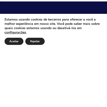
CÂMARA MUNICIPAL DE ITACARAMBI - MG
Estamos usando cookies de terceiros para oferecer a você a
melhor experiência em nosso site. Você pode saber mais sobre
quais cookies estamos usando ou desativá-los em
configurações
.
Endereço: Av. Juca Nascimento, n.º 240, Nossa Senhora
de Fátima, Itacarambi/MG – CEP: 39470-000 Email:
Aceitar
Rejeitar
Telefone: Horário de Funcionamento: De segunda-à
sexta-feira das 07:30 às 18:00 Dia e horários das sessões:
:
Institucional
Legislativo
Notícias
Transparência