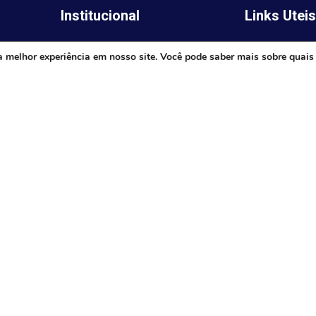
Institucional
Links Utei
Legislativo
ima,
Prefeitura de 
a melhor experiência em nosso site. Você pode saber mais sobre quais
Notícias
Governo do E
Transparência
Minas
Diário Oficial
TJ-MG
Mapa do Site
MP-MG
0 às