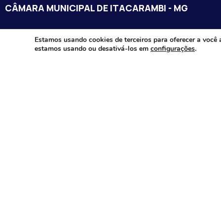
CÂMARA MUNICIPAL DE ITACARAMBI - MG
Endereço: Av. Juca Nascimento, n.º 240, Nossa Senhora de Fát
Estamos usando cookies de terceiros para oferecer a você 
estamos usando ou desativá-los em
configurações
.
Itacarambi/MG – CEP: 39470-000
Email:
Telefone:
Horário de Funcionamento: De segunda-à sexta-feira das 07:3
18:00
Dia e horários das sessões: :