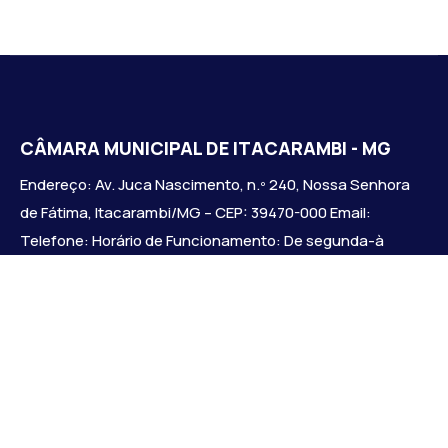
CÂMARA MUNICIPAL DE ITACARAMBI - MG
Endereço: Av. Juca Nascimento, n.º 240, Nossa Senhora
de Fátima, Itacarambi/MG – CEP: 39470-000 Email:
Telefone: Horário de Funcionamento: De segunda-à
sexta-feira das 07:30 às 18:00 Dia e horários das sessões:
:
Institucional
Legislativo