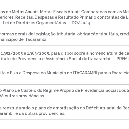
xos de Metas Anuais, Metas Fiscais Atuais Comparadas com as Met
eriores, Receitas, Despesas e Resultado Primário constantes da Le
 - Lei de Diretrizes Orçamentárias - LDO/2024.
ormas gerais de legislação tributária, obrigação tributária, créd
município de Itacarambi.
nº 1.352/2005 e 1.363/2005, para dispor sobre a nomenciatura de 
tituto de Previdência e Assistência Social de Itacarambi — IPREMI
ita e Fixa a Despesa do Município de ITACARAMBI para o Exercício
o Plano de Custeio do Regime Próprio de Previdência Social dos S
dá outras providências.
a reestruturado o plano de amortização do Déficit Atuarial do Re
arambi, e dá outras providências.