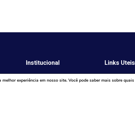
Institucional
Links Utei
Legislativo
ima,
Prefeitura de 
a melhor experiência em nosso site. Você pode saber mais sobre quais
Notícias
Governo do E
Transparência
Minas
Diário Oficial
TJ-MG
Mapa do Site
MP-MG
0 às