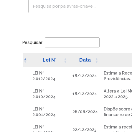
Pesquisar:
Lei N°
Data
LEI Nº
Estima a Rece
18/12/2024
2.012/2024
Providências.
LEI Nº
Altera a Lei 
18/12/2024
2.010/2024
2022 a 2025.
LEI Nº
Dispõe sobre 
26/06/2024
2.001/2024
financeiro de 
LEI Nº
Estima a recei
22/12/2023