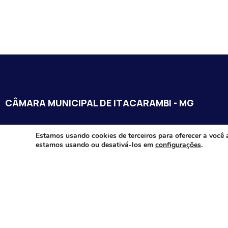
CÂMARA MUNICIPAL DE ITACARAMBI - MG
Endereço: Av. Juca Nascimento, n.º 240, Nossa Senhora de Fát
Estamos usando cookies de terceiros para oferecer a você 
estamos usando ou desativá-los em
configurações
.
Itacarambi/MG – CEP: 39470-000
Email:
Telefone:
Horário de Funcionamento: De segunda-à sexta-feira das 07:3