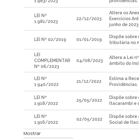
1.983/2023
providências.
Altera os Ane
LEI Nº
22/12/2023
Exercícios Ant
1.981/2023
junho de 2023
Dispõe sobre n
LEI Nº 02/2019
01/01/2019
tributária no 
LEI
Altera a Lei 
COMPLEMENTAR
04/08/2023
âmbito do Ins
Nº 06/2023
LEI Nº
Estima a Rece
21/12/2022
1.940/2022
Providências.
LEI Nº
Dispõe sobre 
25/05/2022
1.918/2022
Itacarambi e 
LEI Nº
Dispõe sobre 
02/05/2022
1.916/2022
Social de Itac
Mostrar