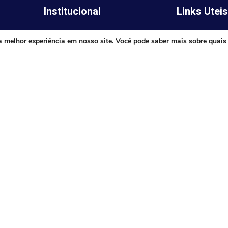
Institucional
Links Utei
Legislativo
ima,
Prefeitura de 
a melhor experiência em nosso site. Você pode saber mais sobre quais
Notícias
Governo do E
Transparência
Minas
Diário Oficial
TJ-MG
Mapa do Site
MP-MG
0 às