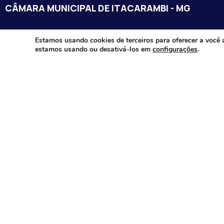
CÂMARA MUNICIPAL DE ITACARAMBI - MG
Endereço: Av. Juca Nascimento, n.º 240, Nossa Senhora de Fát
Estamos usando cookies de terceiros para oferecer a você 
estamos usando ou desativá-los em
configurações
.
Itacarambi/MG – CEP: 39470-000
Email:
Telefone:
Horário de Funcionamento: De segunda-à sexta-feira das 07:3
18:00
Dia e horários das sessões: :