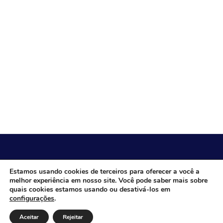
CÂMARA MUNICIPAL DE ITACARAMBI - MG
Estamos usando cookies de terceiros para oferecer a você a
melhor experiência em nosso site. Você pode saber mais sobre
quais cookies estamos usando ou desativá-los em
configurações
.
Endereço: Av. Juca Nascimento, n.º 240, Nossa Senhora de
Fátima, Itacarambi/MG – CEP: 39470-000 Email: Telefone:
Aceitar
Rejeitar