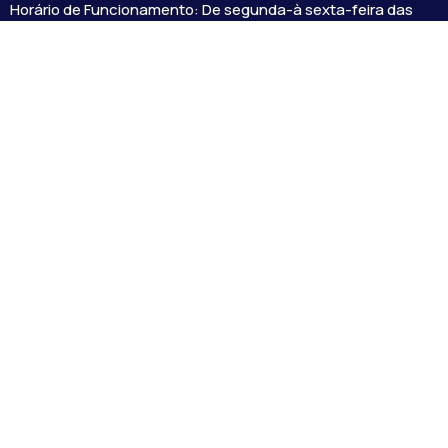
Horário de Funcionamento: De segunda-à sexta-feira das
07:30 às 18:00 Dia e horários das sessões: :
Institucional
Legislativo
Notícias
Transparência
Diário Oficial
Mapa do Site
Links Uteis
Prefeitura de Itacarambi
Governo do Estado de Minas