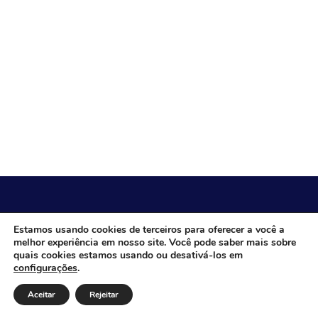
CÂMARA MUNICIPAL DE ITACARAMBI - MG
Estamos usando cookies de terceiros para oferecer a você a
melhor experiência em nosso site. Você pode saber mais sobre
quais cookies estamos usando ou desativá-los em
configurações
.
Endereço: Av. Juca Nascimento, n.º 240, Nossa Senhora de
Fátima, Itacarambi/MG – CEP: 39470-000 Email: Telefone:
Aceitar
Rejeitar
Horário de Funcionamento: De segunda-à sexta-feira das