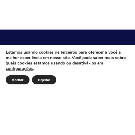
CÂMARA MUNICIPAL DE ITACARAMBI - MG
Estamos usando cookies de terceiros para oferecer a você a
melhor experiência em nosso site. Você pode saber mais sobre
quais cookies estamos usando ou desativá-los em
configurações
.
Endereço: Av. Juca Nascimento, n.º 240, Nossa Senhora de
Fátima, Itacarambi/MG – CEP: 39470-000 Email: Telefone:
Aceitar
Rejeitar
Horário de Funcionamento: De segunda-à sexta-feira das
07:30 às 18:00 Dia e horários das sessões: :
Institucional
Legislativo
Notícias