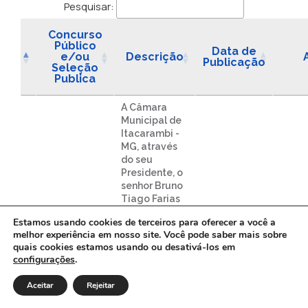
Pesquisar:
Concurso
Público
Data de
e/ou
Descrição
Publicação
Seleção
Publica
A Câmara
Municipal de
Itacarambi -
MG, através
do seu
Presidente, o
senhor Bruno
Tiago Farias
Fernandes,
Estamos usando cookies de terceiros para oferecer a você a
torna pública
melhor experiência em nosso site. Você pode saber mais sobre
a realização
quais cookies estamos usando ou desativá-los em
de Concurso
configurações
.
Público para
provimento
Aceitar
Rejeitar
de cargos
efetivos do