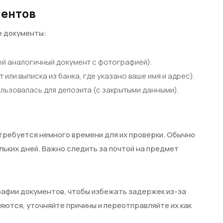
ментов
е документы:
ой аналогичный документ с фотографией).
или выписка из банка, где указано ваше имя и адрес).
ользовалась для депозита (с закрытыми данными).
требуется немного времени для их проверки. Обычно
льких дней. Важно следить за почтой на предмет
афии документов, чтобы избежать задержек из-за
ются, уточняйте причины и переотправляйте их как