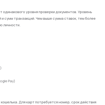
т одинакового уровня проверки документов. Уровень
 и сумм транзакций. Чем выше сумма ставок, тем более
ю личности.
)
ogle Pay)
 кошелька. Для карт потребуется номер, срок действия