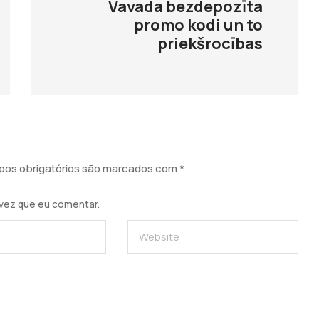
Vavada bezdepozīta
promo kodi un to
priekšrocības
os obrigatórios são marcados com
*
vez que eu comentar.