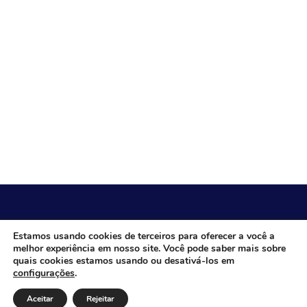
CÂMARA MUNICIPAL DE ITACARAMBI - MG
Estamos usando cookies de terceiros para oferecer a você a
melhor experiência em nosso site. Você pode saber mais sobre
quais cookies estamos usando ou desativá-los em
configurações
.
Endereço: Av. Juca Nascimento, n.º 240, Nossa Senhora de
Fátima, Itacarambi/MG – CEP: 39470-000 Email: Telefone:
Aceitar
Rejeitar