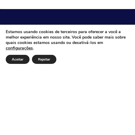
CÂMARA MUNICIPAL DE ITACARAMBI - MG
Estamos usando cookies de terceiros para oferecer a você a
melhor experiência em nosso site. Você pode saber mais sobre
quais cookies estamos usando ou desativá-los em
configurações
.
Endereço: Av. Juca Nascimento, n.º 240, Nossa Senhora
de Fátima, Itacarambi/MG – CEP: 39470-000 Email:
Aceitar
Rejeitar
Telefone: Horário de Funcionamento: De segunda-à
sexta-feira das 07:30 às 18:00 Dia e horários das sessões:
:
Institucional
Legislativo
Notícias
Transparência