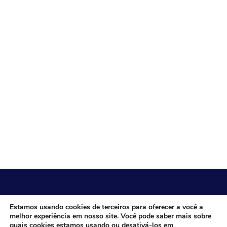
CÂMARA MUNICIPAL DE ITACARAMBI - MG
Estamos usando cookies de terceiros para oferecer a você a
melhor experiência em nosso site. Você pode saber mais sobre
quais cookies estamos usando ou desativá-los em