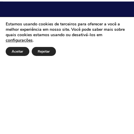
CÂMARA MUNICIPAL DE ITACARAMBI - MG
Estamos usando cookies de terceiros para oferecer a você a
melhor experiência em nosso site. Você pode saber mais sobre
quais cookies estamos usando ou desativá-los em
configurações
.
Endereço: Av. Juca Nascimento, n.º 240, Nossa Senhora
de Fátima, Itacarambi/MG – CEP: 39470-000 Email:
Aceitar
Rejeitar
Telefone: Horário de Funcionamento: De segunda-à
sexta-feira das 07:30 às 18:00 Dia e horários das sessões:
:
Institucional
Legislativo
Notícias
Transparência