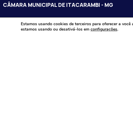
CÂMARA MUNICIPAL DE ITACARAMBI - MG
Endereço: Av. Juca Nascimento, n.º 240, Nossa Senhora de Fát
Estamos usando cookies de terceiros para oferecer a você 
estamos usando ou desativá-los em
configurações
.
Itacarambi/MG – CEP: 39470-000
Email:
Telefone:
Horário de Funcionamento: De segunda-à sexta-feira das 07:3
18:00
Dia e horários das sessões: :