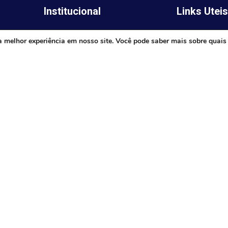
Institucional
Links Utei
Legislativo
ima,
Prefeitura de 
a melhor experiência em nosso site. Você pode saber mais sobre quais
Notícias
Governo do E
Transparência
Minas
Diário Oficial
TJ-MG
Mapa do Site
MP-MG
0 às