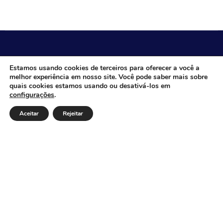
CÂMARA MUNICIPAL DE ITACARAMBI - MG
Estamos usando cookies de terceiros para oferecer a você a
melhor experiência em nosso site. Você pode saber mais sobre
quais cookies estamos usando ou desativá-los em
configurações
.
Endereço: Av. Juca Nascimento, n.º 240, Nossa Senhora
de Fátima, Itacarambi/MG – CEP: 39470-000 Email:
Aceitar
Rejeitar
Telefone: Horário de Funcionamento: De segunda-à
sexta-feira das 07:30 às 18:00 Dia e horários das sessões:
:
Institucional
Legislativo
Notícias