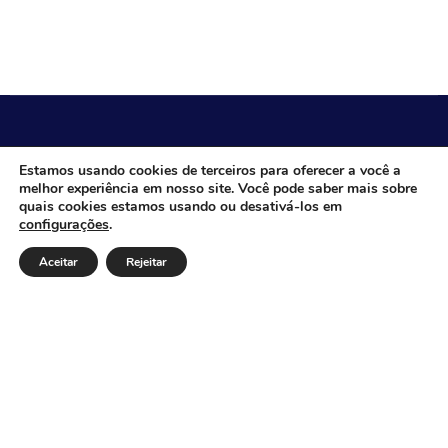
CÂMARA MUNICIPAL DE ITACARAMBI - MG
Estamos usando cookies de terceiros para oferecer a você a
melhor experiência em nosso site. Você pode saber mais sobre
quais cookies estamos usando ou desativá-los em
configurações
.
Endereço: Av. Juca Nascimento, n.º 240, Nossa Senhora
de Fátima, Itacarambi/MG – CEP: 39470-000 Email:
Aceitar
Rejeitar
Telefone: Horário de Funcionamento: De segunda-à
sexta-feira das 07:30 às 18:00 Dia e horários das sessões:
:
Institucional
Legislativo