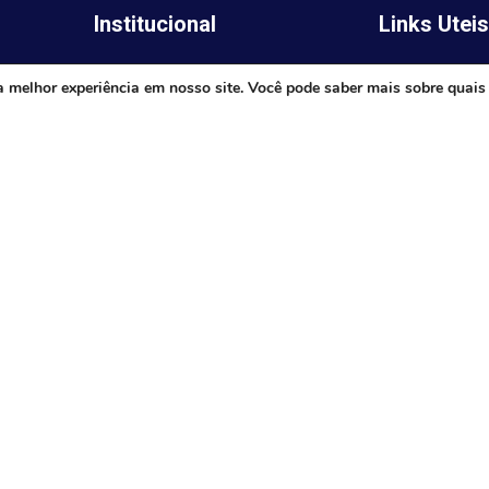
Institucional
Links Utei
Legislativo
ima,
Prefeitura de 
a melhor experiência em nosso site. Você pode saber mais sobre quais
Notícias
Governo do E
Transparência
Minas
Diário Oficial
TJ-MG
Mapa do Site
MP-MG
0 às