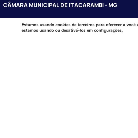
CÂMARA MUNICIPAL DE ITACARAMBI - MG
Endereço: Av. Juca Nascimento, n.º 240, Nossa Senhora de Fát
Estamos usando cookies de terceiros para oferecer a você 
estamos usando ou desativá-los em
configurações
.
Itacarambi/MG – CEP: 39470-000
Email:
Telefone:
Horário de Funcionamento: De segunda-à sexta-feira das 07:3
18:00
Dia e horários das sessões: :