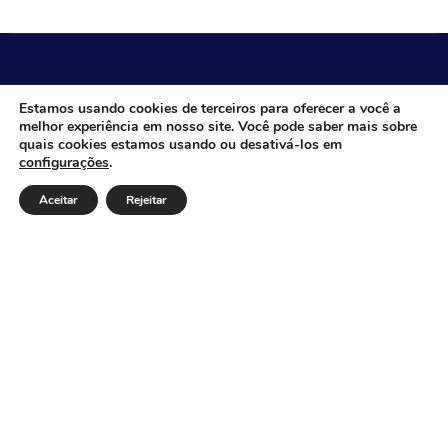
CÂMARA MUNICIPAL DE ITACARAMBI - MG
Estamos usando cookies de terceiros para oferecer a você a
melhor experiência em nosso site. Você pode saber mais sobre
quais cookies estamos usando ou desativá-los em
configurações
.
Endereço: Av. Juca Nascimento, n.º 240, Nossa Senhora
de Fátima, Itacarambi/MG – CEP: 39470-000 Email:
Aceitar
Rejeitar
Telefone: Horário de Funcionamento: De segunda-à
sexta-feira das 07:30 às 18:00 Dia e horários das sessões:
:
Institucional
Legislativo
Notícias
Transparência