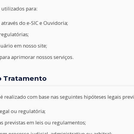
utilizados para:
s através do e-SIC e Ouvidoria;
regulatórias;
uário em nosso site;
s para aprimorar nossos serviços.
 o Tratamento
é realizado com base nas seguintes hipóteses legais prev
gal ou regulatória;
as previstas em leis ou regulamentos;
 em processo judicial, administrativo ou arbitral;