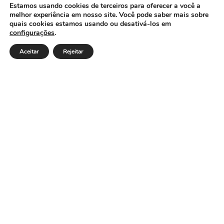
CÂMARA MUNICIPAL DE ITACARAMBI - MG
Estamos usando cookies de terceiros para oferecer a você a
melhor experiência em nosso site. Você pode saber mais sobre
quais cookies estamos usando ou desativá-los em
configurações
.
Endereço: Av. Juca Nascimento, n.º 240, Nossa Senhora de
Fátima, Itacarambi/MG – CEP: 39470-000 Email: Telefone:
Aceitar
Rejeitar
Horário de Funcionamento: De segunda-à sexta-feira das
07:30 às 18:00 Dia e horários das sessões: :
Institucional
Legislativo
Notícias
Transparência
Diário Oficial
Mapa do Site