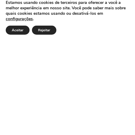
CÂMARA MUNICIPAL DE ITACARAMBI - MG
Estamos usando cookies de terceiros para oferecer a você a
melhor experiência em nosso site. Você pode saber mais sobre
quais cookies estamos usando ou desativá-los em
configurações
.
Endereço: Av. Juca Nascimento, n.º 240, Nossa Senhora
de Fátima, Itacarambi/MG – CEP: 39470-000 Email:
Aceitar
Rejeitar
Telefone: Horário de Funcionamento: De segunda-à
sexta-feira das 07:30 às 18:00 Dia e horários das sessões:
:
Institucional
Legislativo
Notícias
Transparência
Diário Oficial
Mapa do Site