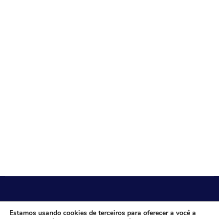
CÂMARA MUNICIPAL DE ITACARAMBI - MG
Estamos usando cookies de terceiros para oferecer a você a