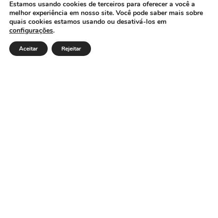
CÂMARA MUNICIPAL DE ITACARAMBI - MG
Estamos usando cookies de terceiros para oferecer a você a
melhor experiência em nosso site. Você pode saber mais sobre
quais cookies estamos usando ou desativá-los em
configurações
.
Endereço: Av. Juca Nascimento, n.º 240, Nossa Senhora
de Fátima, Itacarambi/MG – CEP: 39470-000 Email:
Aceitar
Rejeitar
Telefone: Horário de Funcionamento: De segunda-à
sexta-feira das 07:30 às 18:00 Dia e horários das sessões:
:
Institucional
Legislativo
Notícias
Transparência
Diário Oficial
Mapa do Site