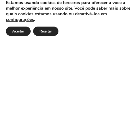
CÂMARA MUNICIPAL DE ITACARAMBI - MG
Estamos usando cookies de terceiros para oferecer a você a
melhor experiência em nosso site. Você pode saber mais sobre
quais cookies estamos usando ou desativá-los em
configurações
.
Endereço: Av. Juca Nascimento, n.º 240, Nossa Senhora
de Fátima, Itacarambi/MG – CEP: 39470-000 Email:
Aceitar
Rejeitar
Telefone: Horário de Funcionamento: De segunda-à
sexta-feira das 07:30 às 18:00 Dia e horários das sessões:
:
Institucional
Legislativo
Notícias
Transparência
Diário Oficial
Mapa do Site