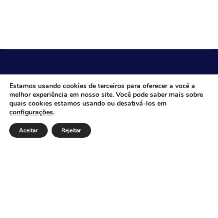
CÂMARA MUNICIPAL DE ITACARAMBI - MG
Estamos usando cookies de terceiros para oferecer a você a
melhor experiência em nosso site. Você pode saber mais sobre
quais cookies estamos usando ou desativá-los em
configurações
.
Endereço: Av. Juca Nascimento, n.º 240, Nossa Senhora
de Fátima, Itacarambi/MG – CEP: 39470-000 Email:
Aceitar
Rejeitar
Telefone: Horário de Funcionamento: De segunda-à
sexta-feira das 07:30 às 18:00 Dia e horários das sessões:
:
Institucional
Legislativo