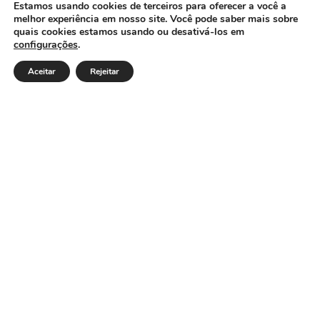
CÂMARA MUNICIPAL DE ITACARAMBI - MG
Estamos usando cookies de terceiros para oferecer a você a
melhor experiência em nosso site. Você pode saber mais sobre
quais cookies estamos usando ou desativá-los em
configurações
.
Endereço: Av. Juca Nascimento, n.º 240, Nossa Senhora
de Fátima, Itacarambi/MG – CEP: 39470-000 Email:
Aceitar
Rejeitar
Telefone: Horário de Funcionamento: De segunda-à
sexta-feira das 07:30 às 18:00 Dia e horários das sessões:
:
Institucional
Legislativo
Notícias
Transparência
Diário Oficial
Mapa do Site