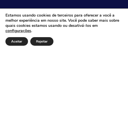
CÂMARA MUNICIPAL DE ITACARAMBI - MG
Estamos usando cookies de terceiros para oferecer a você a
melhor experiência em nosso site. Você pode saber mais sobre
quais cookies estamos usando ou desativá-los em
configurações
.
Endereço: Av. Juca Nascimento, n.º 240, Nossa Senhora
de Fátima, Itacarambi/MG – CEP: 39470-000 Email:
Aceitar
Rejeitar
Telefone: Horário de Funcionamento: De segunda-à
sexta-feira das 07:30 às 18:00 Dia e horários das sessões:
:
Institucional
Legislativo
Notícias
Transparência
Diário Oficial