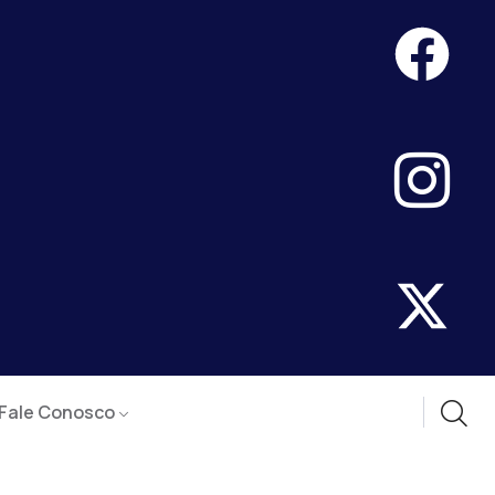
Fale Conosco
lativo
XECUTIVO PELO
Descrição/Ementa
Anexo