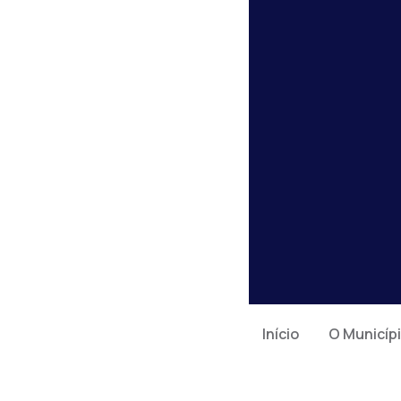
Início
O Municíp
Hom
JULGAMENTO D
Julgamento das Co