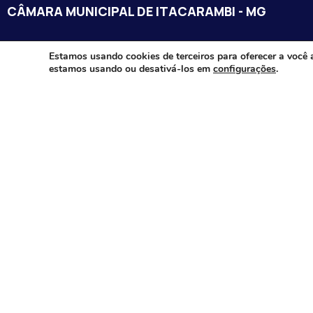
CÂMARA MUNICIPAL DE ITACARAMBI - MG
Endereço: Av. Juca Nascimento, n.º 240, Nossa Senhora de Fát
Estamos usando cookies de terceiros para oferecer a você 
estamos usando ou desativá-los em
configurações
.
Itacarambi/MG – CEP: 39470-000
Email:
Telefone:
Horário de Funcionamento: De segunda-à sexta-feira das 07:3
18:00
Dia e horários das sessões: :