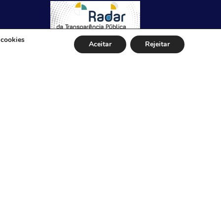
s
Itacarambi
 cookies
Aceitar
Rejeitar
stado de