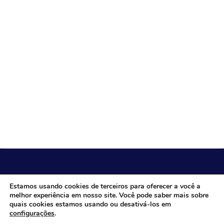
CÂMARA MUNICIPAL DE ITACARAMBI - MG
Estamos usando cookies de terceiros para oferecer a você a
melhor experiência em nosso site. Você pode saber mais sobre
quais cookies estamos usando ou desativá-los em
configurações
.
Endereço: Av. Juca Nascimento, n.º 240, Nossa Senhora