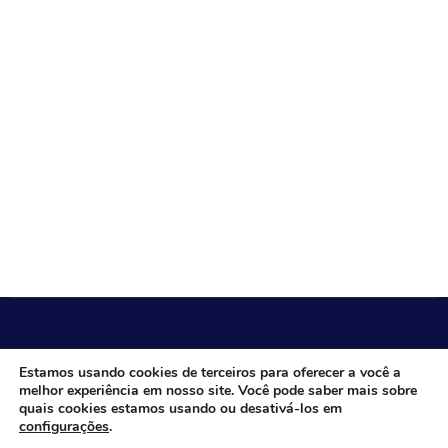
CÂMARA MUNICIPAL DE ITACARAMBI - MG
Estamos usando cookies de terceiros para oferecer a você a
melhor experiência em nosso site. Você pode saber mais sobre
quais cookies estamos usando ou desativá-los em
configurações
.
Endereço: Av. Juca Nascimento, n.º 240, Nossa Senhora