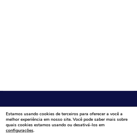
CÂMARA MUNICIPAL DE ITACARAMBI - MG
Estamos usando cookies de terceiros para oferecer a você a
melhor experiência em nosso site. Você pode saber mais sobre
quais cookies estamos usando ou desativá-los em
configurações
.
Endereço: Av. Juca Nascimento, n.º 240, Nossa Senhora