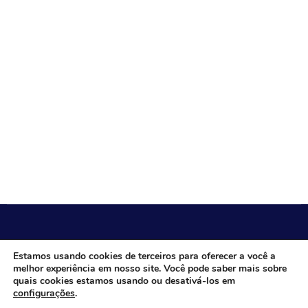
CÂMARA MUNICIPAL DE ITACARAMBI - MG
Estamos usando cookies de terceiros para oferecer a você a
melhor experiência em nosso site. Você pode saber mais sobre
quais cookies estamos usando ou desativá-los em
configurações
.
Endereço: Av. Juca Nascimento, n.º 240, Nossa Senhora