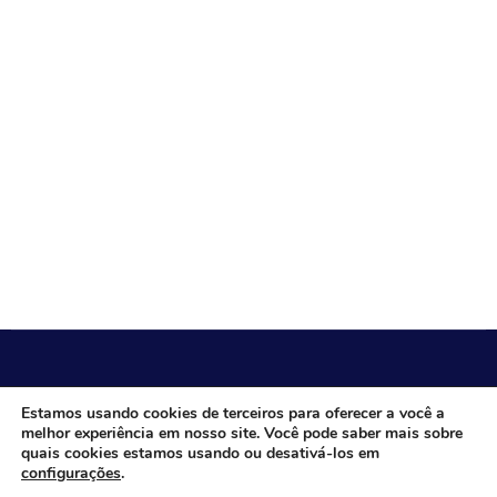
CÂMARA MUNICIPAL DE ITACARAMBI - MG
Estamos usando cookies de terceiros para oferecer a você a
melhor experiência em nosso site. Você pode saber mais sobre
quais cookies estamos usando ou desativá-los em
configurações
.
Endereço: Av. Juca Nascimento, n.º 240, Nossa Senhora