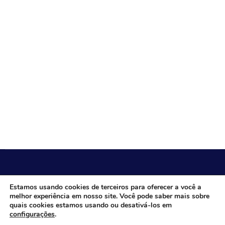
CÂMARA MUNICIPAL DE ITACARAMBI - MG
Estamos usando cookies de terceiros para oferecer a você a
melhor experiência em nosso site. Você pode saber mais sobre
quais cookies estamos usando ou desativá-los em
configurações
.
Endereço: Av. Juca Nascimento, n.º 240, Nossa Senhora