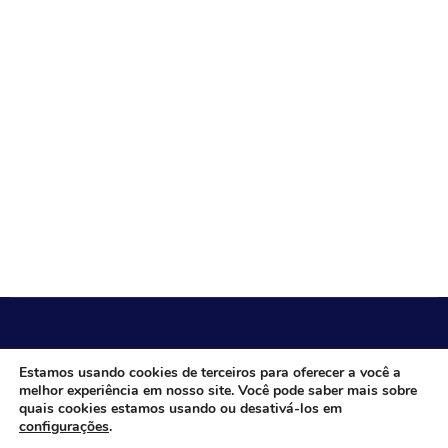
CÂMARA MUNICIPAL DE ITACARAMBI - MG
Estamos usando cookies de terceiros para oferecer a você a
melhor experiência em nosso site. Você pode saber mais sobre
quais cookies estamos usando ou desativá-los em
configurações
.
Endereço: Av. Juca Nascimento, n.º 240, Nossa Senhora