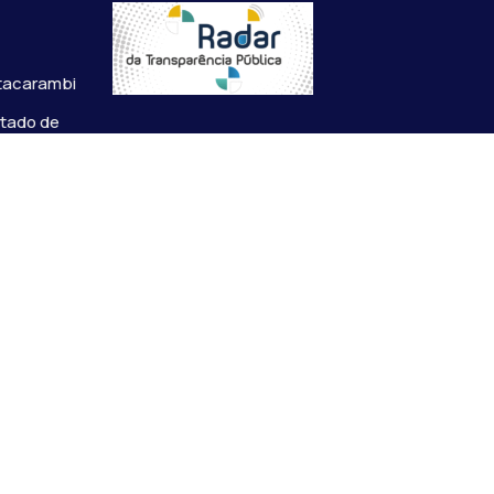
s
Itacarambi
stado de