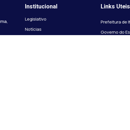
Institucional
Links Utei
Legislativo
ima,
Prefeitura de 
Notícias
Governo do E
Transparência
Minas
Diário Oficial
TJ-MG
Mapa do Site
MP-MG
0 às