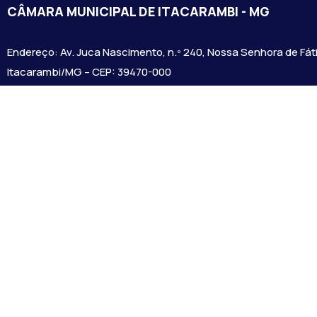
CÂMARA MUNICIPAL DE ITACARAMBI - MG
Endereço: Av. Juca Nascimento, n.º 240, Nossa Senhora de Fát
Itacarambi/MG – CEP: 39470-000
Email:
Telefone:
Horário de Funcionamento: De segunda-à sexta-feira das 07:3
18:00
Dia e horários das sessões: :