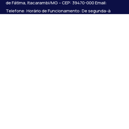
de Fátima, Itacarambi/MG – CEP: 39470-000 Email:
Telefone: Horário de Funcionamento: De segunda-à
sexta-feira das 07:30 às 18:00 Dia e horários das sessões:
:
Institucional
Legislativo
Notícias
Transparência
Diário Oficial
Mapa do Site
Links Uteis