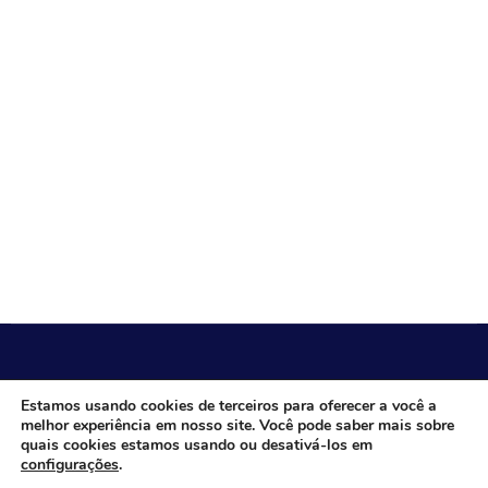
CÂMARA MUNICIPAL DE ITACARAMBI - MG
Estamos usando cookies de terceiros para oferecer a você a
melhor experiência em nosso site. Você pode saber mais sobre
quais cookies estamos usando ou desativá-los em
configurações
.
Endereço: Av. Juca Nascimento, n.º 240, Nossa Senhora