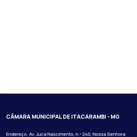
CÂMARA MUNICIPAL DE ITACARAMBI - MG
Endereço: Av. Juca Nascimento, n.º 240, Nossa Senhora