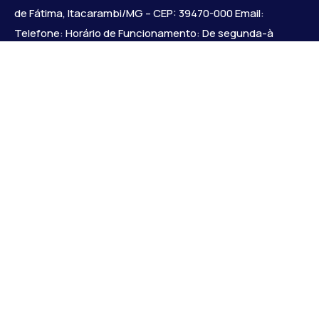
de Fátima, Itacarambi/MG – CEP: 39470-000 Email:
Telefone: Horário de Funcionamento: De segunda-à
sexta-feira das 07:30 às 18:00 Dia e horários das sessões:
:
Institucional
Legislativo
Notícias
Transparência
Diário Oficial
Mapa do Site
Links Uteis