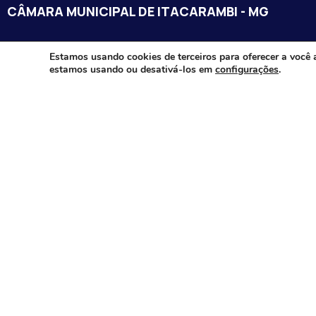
CÂMARA MUNICIPAL DE ITACARAMBI - MG
Endereço: Av. Juca Nascimento, n.º 240, Nossa Senhora de Fát
Estamos usando cookies de terceiros para oferecer a você 
estamos usando ou desativá-los em
configurações
.
Itacarambi/MG – CEP: 39470-000
Email:
Telefone:
Horário de Funcionamento: De segunda-à sexta-feira das 07:3
18:00
Dia e horários das sessões: :