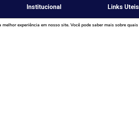
Institucional
Links Utei
Legislativo
ima,
Prefeitura de 
a melhor experiência em nosso site. Você pode saber mais sobre quais
Notícias
Governo do E
Transparência
Minas
Diário Oficial
TJ-MG
Mapa do Site
MP-MG
0 às