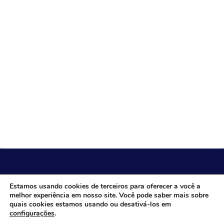
CÂMARA MUNICIPAL DE ITACARAMBI - MG
Estamos usando cookies de terceiros para oferecer a você a
melhor experiência em nosso site. Você pode saber mais sobre
quais cookies estamos usando ou desativá-los em
configurações
.
Endereço: Av. Juca Nascimento, n.º 240, Nossa Senhora