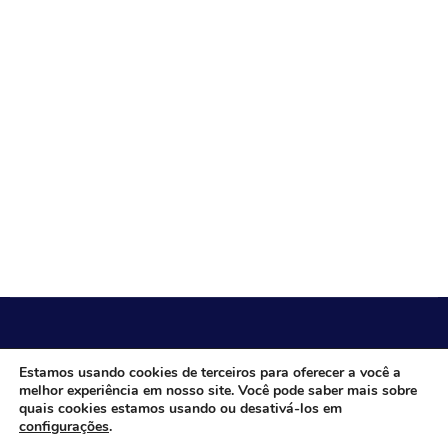
CÂMARA MUNICIPAL DE ITACARAMBI - MG
Estamos usando cookies de terceiros para oferecer a você a
melhor experiência em nosso site. Você pode saber mais sobre
quais cookies estamos usando ou desativá-los em
configurações
.
Endereço: Av. Juca Nascimento, n.º 240, Nossa Senhora