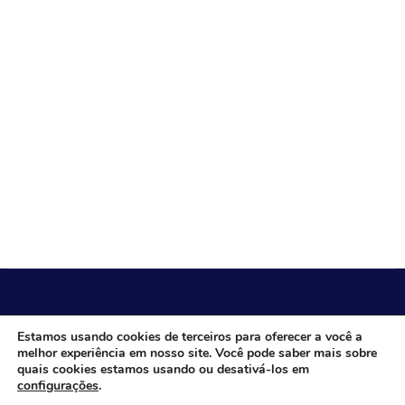
CÂMARA MUNICIPAL DE ITACARAMBI - MG
Estamos usando cookies de terceiros para oferecer a você a
melhor experiência em nosso site. Você pode saber mais sobre
quais cookies estamos usando ou desativá-los em
configurações
.
Endereço: Av. Juca Nascimento, n.º 240, Nossa Senhora