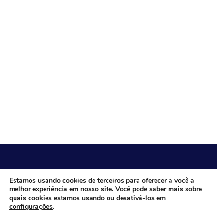
CÂMARA MUNICIPAL DE ITACARAMBI - MG
Estamos usando cookies de terceiros para oferecer a você a
melhor experiência em nosso site. Você pode saber mais sobre
quais cookies estamos usando ou desativá-los em
configurações
.
Endereço: Av. Juca Nascimento, n.º 240, Nossa Senhora