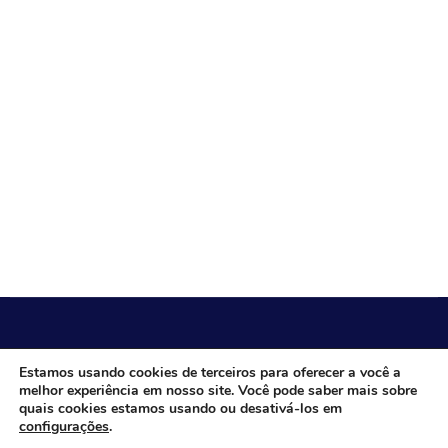
CÂMARA MUNICIPAL DE ITACARAMBI - MG
Estamos usando cookies de terceiros para oferecer a você a
melhor experiência em nosso site. Você pode saber mais sobre
quais cookies estamos usando ou desativá-los em
configurações
.
Endereço: Av. Juca Nascimento, n.º 240, Nossa Senhora