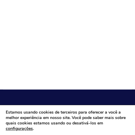
CÂMARA MUNICIPAL DE ITACARAMBI - MG
Estamos usando cookies de terceiros para oferecer a você a
melhor experiência em nosso site. Você pode saber mais sobre
quais cookies estamos usando ou desativá-los em
configurações
.
Endereço: Av. Juca Nascimento, n.º 240, Nossa Senhora