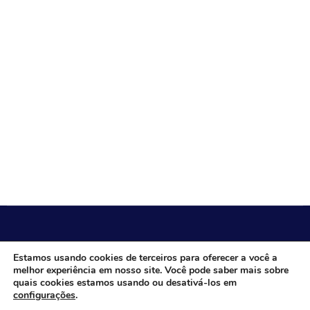
CÂMARA MUNICIPAL DE ITACARAMBI - MG
Estamos usando cookies de terceiros para oferecer a você a
melhor experiência em nosso site. Você pode saber mais sobre
quais cookies estamos usando ou desativá-los em
configurações
.
Endereço: Av. Juca Nascimento, n.º 240, Nossa Senhora